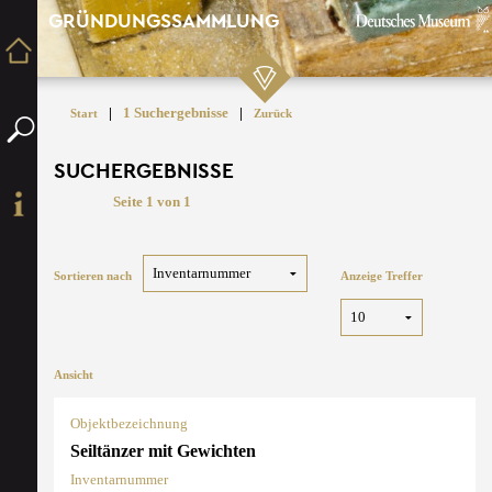
GRÜNDUNGSSAMMLUNG
|
1 Suchergebnisse
|
Start
Zurück
SUCHERGEBNISSE
Seite 1 von 1
Sortieren nach
Anzeige Treffer
Ansicht
Objektbezeichnung
Seiltänzer mit Gewichten
Inventarnummer