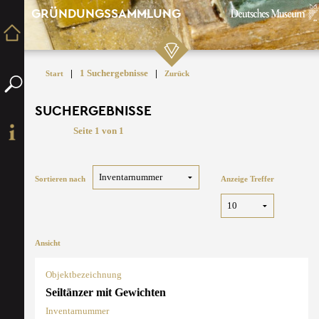
GRÜNDUNGSSAMMLUNG
|
1 Suchergebnisse
|
Start
Zurück
SUCHERGEBNISSE
Seite 1 von 1
Sortieren nach
Anzeige Treffer
Ansicht
Objektbezeichnung
Seiltänzer mit Gewichten
Inventarnummer