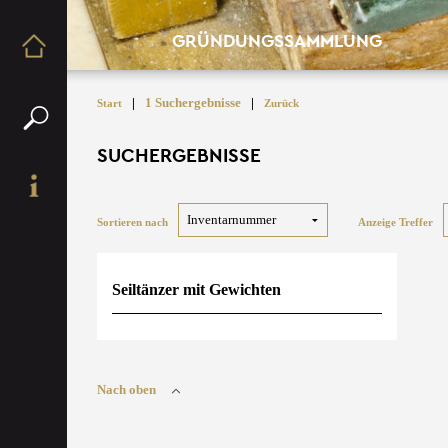
GRÜNDUNGSSAMMLUNG
|
1 Suchergebnisse
|
Start
Zurück
SUCHERGEBNISSE
Sortieren nach
Anzeige Treffer
Seiltänzer mit Gewichten
Nach oben