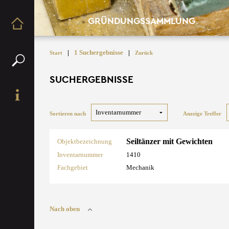
GRÜNDUNGSSAMMLUNG
|
1 Suchergebnisse
|
Start
Zurück
SUCHERGEBNISSE
Sortieren nach
Anzeige Treffer
Seiltänzer mit Gewichten
Objektbezeichnung
Inventarnummer
1410
Fachgebiet
Mechanik
Nach oben