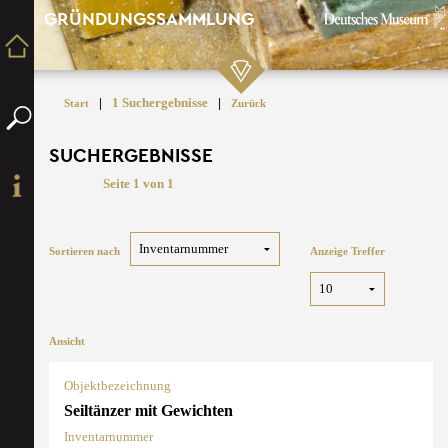
GRÜNDUNGSSAMMLUNG
|
1 Suchergebnisse
|
Start
Zurück
SUCHERGEBNISSE
Seite 1 von 1
Sortieren nach
Anzeige Treffer
Ansicht
Objektbezeichnung
Seiltänzer mit Gewichten
Inventarnummer