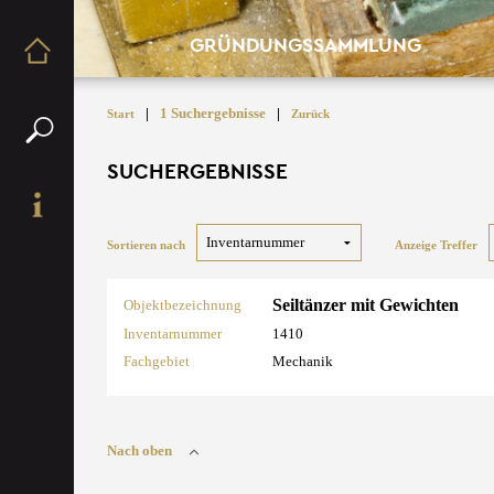
GRÜNDUNGSSAMMLUNG
|
1 Suchergebnisse
|
Start
Zurück
SUCHERGEBNISSE
Sortieren nach
Anzeige Treffer
Seiltänzer mit Gewichten
Objektbezeichnung
Inventarnummer
1410
Fachgebiet
Mechanik
Nach oben