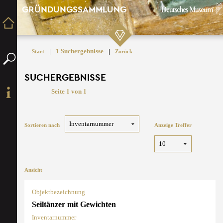
GRÜNDUNGSSAMMLUNG
|
1 Suchergebnisse
|
Start
Zurück
SUCHERGEBNISSE
Seite 1 von 1
Sortieren nach
Anzeige Treffer
Ansicht
Objektbezeichnung
Seiltänzer mit Gewichten
Inventarnummer