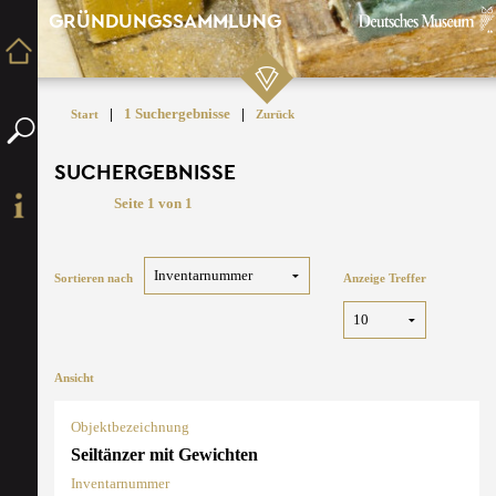
GRÜNDUNGSSAMMLUNG
|
1 Suchergebnisse
|
Start
Zurück
SUCHERGEBNISSE
Seite 1 von 1
Sortieren nach
Anzeige Treffer
Ansicht
Objektbezeichnung
Seiltänzer mit Gewichten
Inventarnummer