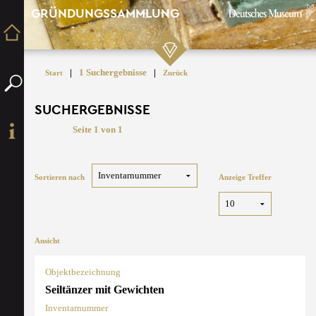
GRÜNDUNGSSAMMLUNG
|
1 Suchergebnisse
|
Start
Zurück
SUCHERGEBNISSE
Seite 1 von 1
Sortieren nach
Anzeige Treffer
Ansicht
Objektbezeichnung
Seiltänzer mit Gewichten
Inventarnummer