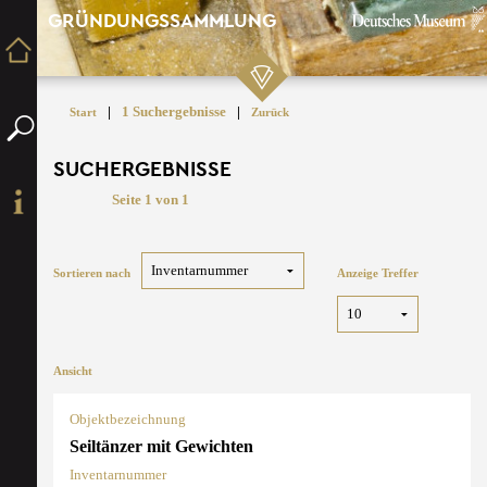
GRÜNDUNGSSAMMLUNG
|
1 Suchergebnisse
|
Start
Zurück
SUCHERGEBNISSE
Seite 1 von 1
Sortieren nach
Anzeige Treffer
Ansicht
Objektbezeichnung
Seiltänzer mit Gewichten
Inventarnummer