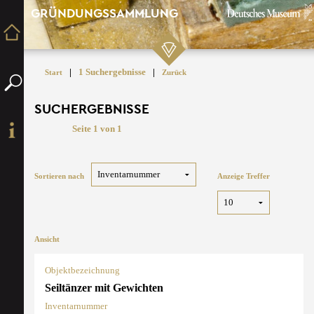
GRÜNDUNGSSAMMLUNG
|
1 Suchergebnisse
|
Start
Zurück
SUCHERGEBNISSE
Seite 1 von 1
Sortieren nach
Anzeige Treffer
Ansicht
Objektbezeichnung
Seiltänzer mit Gewichten
Inventarnummer