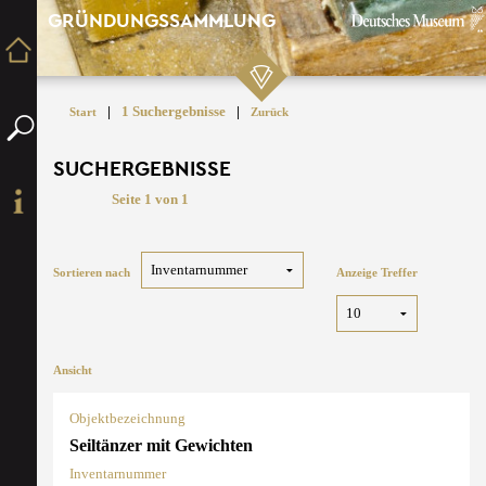
GRÜNDUNGSSAMMLUNG
|
1 Suchergebnisse
|
Start
Zurück
SUCHERGEBNISSE
Seite 1 von 1
Sortieren nach
Anzeige Treffer
Ansicht
Objektbezeichnung
Seiltänzer mit Gewichten
Inventarnummer