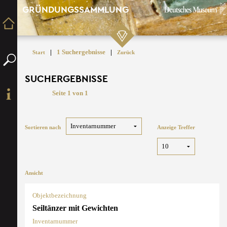
GRÜNDUNGSSAMMLUNG
|
1 Suchergebnisse
|
Start
Zurück
SUCHERGEBNISSE
Seite 1 von 1
Sortieren nach
Anzeige Treffer
Ansicht
Objektbezeichnung
Seiltänzer mit Gewichten
Inventarnummer