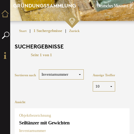
GRÜNDUNGSSAMMLUNG
|
1 Suchergebnisse
|
Start
Zurück
SUCHERGEBNISSE
Seite 1 von 1
Sortieren nach
Anzeige Treffer
Ansicht
Objektbezeichnung
Seiltänzer mit Gewichten
Inventarnummer