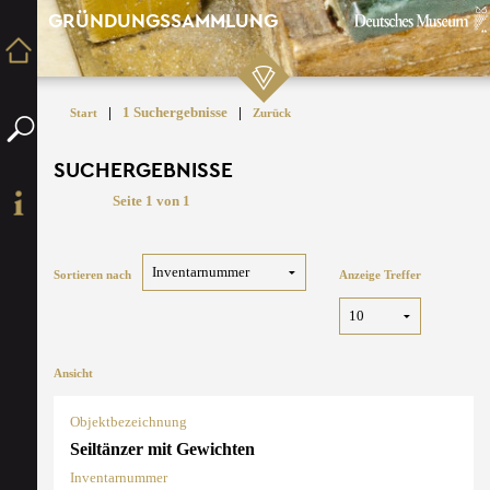
GRÜNDUNGSSAMMLUNG
|
1 Suchergebnisse
|
Start
Zurück
SUCHERGEBNISSE
Seite 1 von 1
Sortieren nach
Anzeige Treffer
Ansicht
Objektbezeichnung
Seiltänzer mit Gewichten
Inventarnummer