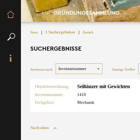
GRÜNDUNGSSAMMLUNG
|
1 Suchergebnisse
|
Start
Zurück
SUCHERGEBNISSE
Sortieren nach
Anzeige Treffer
Seiltänzer mit Gewichten
Objektbezeichnung
Inventarnummer
1410
Fachgebiet
Mechanik
Nach oben