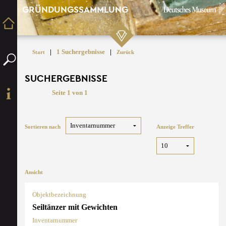
GRÜNDUNGSSAMMLUNG
|
1 Suchergebnisse
|
Start
Zurück
SUCHERGEBNISSE
Seite 1 von 1
Sortieren nach
Anzeige Treffer
Ansicht
Objektbezeichnung
Seiltänzer mit Gewichten
Inventarnummer