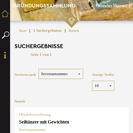
GRÜNDUNGSSAMMLUNG
|
1 Suchergebnisse
|
Start
Zurück
SUCHERGEBNISSE
Seite 1 von 1
Sortieren nach
Anzeige Treffer
Ansicht
Objektbezeichnung
Seiltänzer mit Gewichten
Inventarnummer