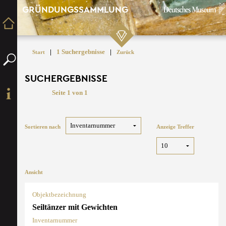
GRÜNDUNGSSAMMLUNG
|
1 Suchergebnisse
|
Start
Zurück
SUCHERGEBNISSE
Seite 1 von 1
Sortieren nach
Anzeige Treffer
Ansicht
Objektbezeichnung
Seiltänzer mit Gewichten
Inventarnummer