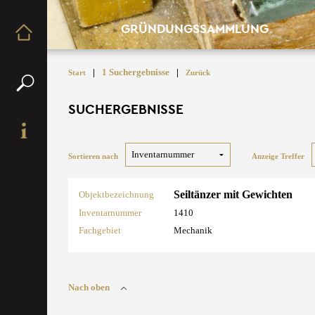
GRÜNDUNGSSAMMLUNG
|
1 Suchergebnisse
|
Start
Zurück
SUCHERGEBNISSE
Sortieren nach
Anzeige Treffer
Seiltänzer mit Gewichten
Objektbezeichnung
Inventarnummer
1410
Fachgebiet
Mechanik
Nach oben