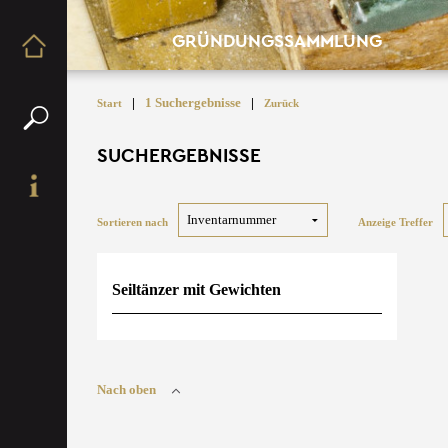
GRÜNDUNGSSAMMLUNG
|
1 Suchergebnisse
|
Start
Zurück
SUCHERGEBNISSE
Sortieren nach
Anzeige Treffer
Seiltänzer mit Gewichten
Nach oben