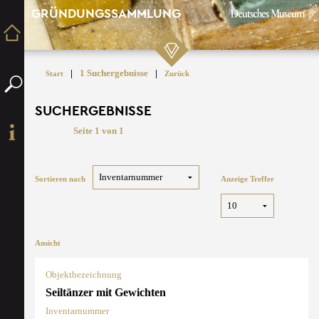
GRÜNDUNGSSAMMLUNG
|
1 Suchergebnisse
|
Start
Zurück
SUCHERGEBNISSE
Seite 1 von 1
Sortieren nach
Anzeige Treffer
Ansicht
Objektbezeichnung
Seiltänzer mit Gewichten
Inventarnummer