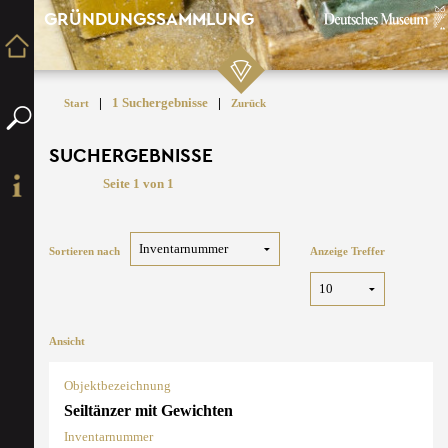
GRÜNDUNGSSAMMLUNG
|
1 Suchergebnisse
|
Start
Zurück
SUCHERGEBNISSE
Seite 1 von 1
Sortieren nach
Anzeige Treffer
Ansicht
Objektbezeichnung
Seiltänzer mit Gewichten
Inventarnummer