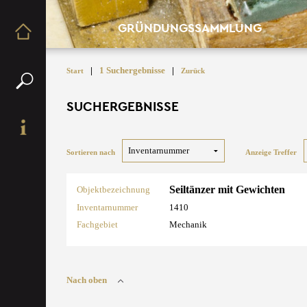
GRÜNDUNGSSAMMLUNG
|
1 Suchergebnisse
|
Start
Zurück
SUCHERGEBNISSE
Sortieren nach
Anzeige Treffer
Seiltänzer mit Gewichten
Objektbezeichnung
Inventarnummer
1410
Fachgebiet
Mechanik
Nach oben