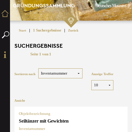
GRÜNDUNGSSAMMLUNG
|
1 Suchergebnisse
|
Start
Zurück
SUCHERGEBNISSE
Seite 1 von 1
Sortieren nach
Anzeige Treffer
Ansicht
Objektbezeichnung
Seiltänzer mit Gewichten
Inventarnummer