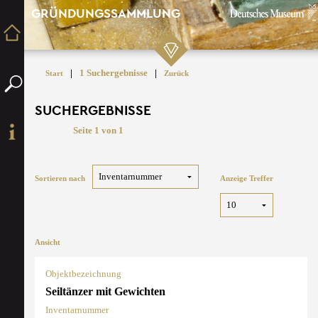
GRÜNDUNGSSAMMLUNG
|
1 Suchergebnisse
|
Start
Zurück
SUCHERGEBNISSE
Seite 1 von 1
Sortieren nach
Anzeige Treffer
Ansicht
Objektbezeichnung
Seiltänzer mit Gewichten
Inventarnummer