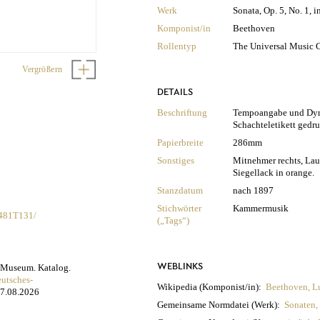
Werk
Sonata, Op. 5, No. 1, i
Komponist/in
Beethoven
Rollentyp
The Universal Music C
Vergrößern
DETAILS
Beschriftung
Tempoangabe und Dyna
Schachteletikett gedru
Papierbreite
286mm
Sonstiges
Mitnehmer rechts, Lau
Siegellack in orange.
Stanzdatum
nach 1897
Stichwörter
Kammermusik
-481T131/
(„Tags“)
WEBLINKS
n Museum. Katalog.
eutsches-
Wikipedia (Komponist/in):
Beethoven, L
07.08.2026
Gemeinsame Normdatei (Werk):
Sonaten, 