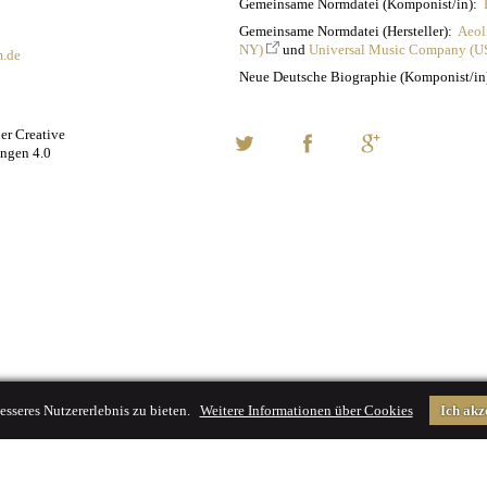
Gemeinsame Normdatei (Komponist/in):
Gemeinsame Normdatei (Hersteller):
Aeol
NY)
und
Universal Music Company (U
m.de
Neue Deutsche Biographie (Komponist/i
ner Creative
ngen 4.0
esseres Nutzererlebnis zu bieten.
Weitere Informationen über Cookies
Ich akz