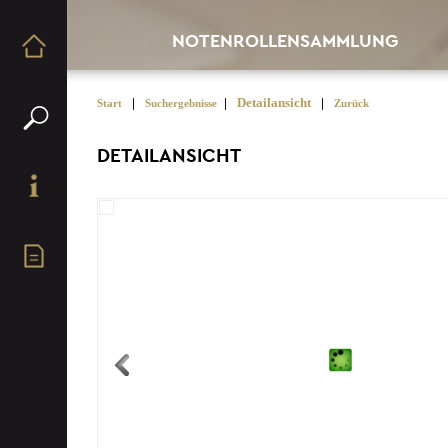
NOTENROLLENSAMMLUNG
|
|
Detailansicht
|
Start
Suchergebnisse
Zurück
DETAILANSICHT