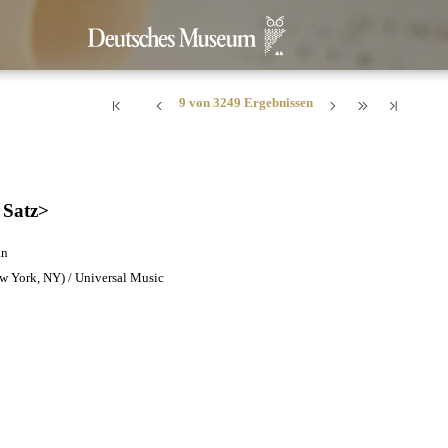
9 von 3249 Ergebnissen
. Satz>
an
 York, NY) / Universal Music