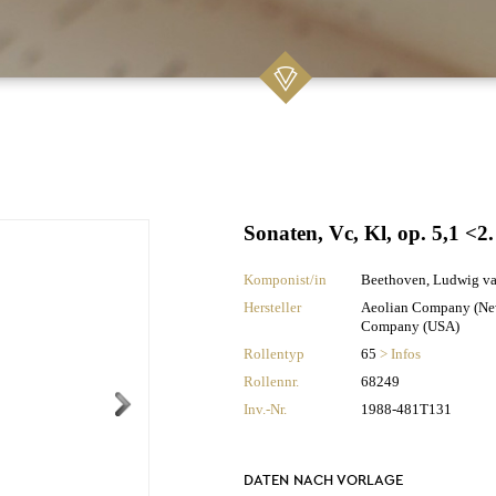
Sonaten, Vc, Kl, op. 5,1 <2
Komponist/in
Beethoven, Ludwig v
Hersteller
Aeolian Company (New
Company (USA)
Rollentyp
65
> Infos
Rollennr.
68249
Inv.-Nr.
1988-481T131
DATEN NACH VORLAGE