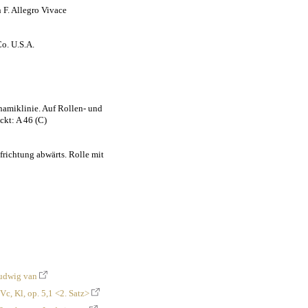
n F. Allegro Vivace
o. U.S.A.
miklinie. Auf Rollen- und
ckt: A 46 (C)
frichtung abwärts. Rolle mit
udwig van
Vc, Kl, op. 5,1 <2. Satz>