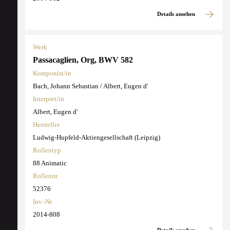
Details ansehen
Werk
Passacaglien, Org, BWV 582
Komponist/in
Bach, Johann Sebastian / Albert, Eugen d'
Interpret/in
Albert, Eugen d'
Hersteller
Ludwig-Hupfeld-Aktiengesellschaft (Leipzig)
Rollentyp
88 Animatic
Rollennr.
52376
Inv.-Nr.
2014-808