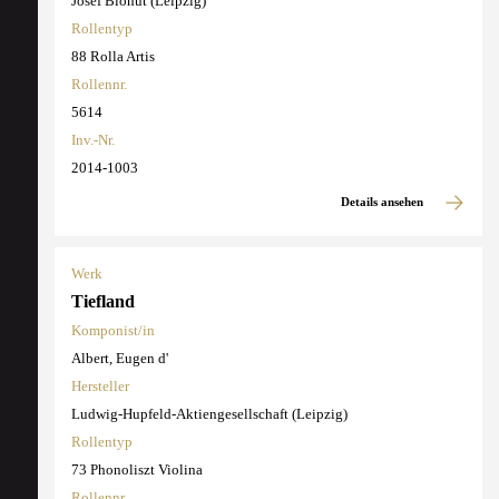
Josef Blohut (Leipzig)
Rollentyp
88 Rolla Artis
Rollennr.
5614
Inv.-Nr.
2014-1003
Details ansehen
Werk
Tiefland
Komponist/in
Albert, Eugen d'
Hersteller
Ludwig-Hupfeld-Aktiengesellschaft (Leipzig)
Rollentyp
73 Phonoliszt Violina
Rollennr.