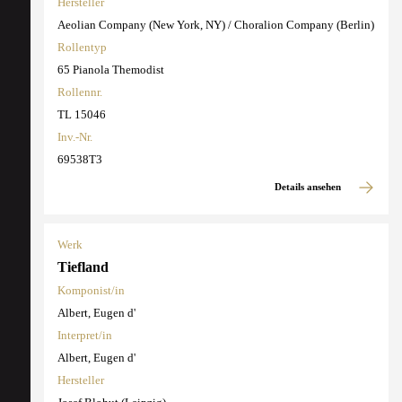
Hersteller
Aeolian Company (New York, NY) / Choralion Company (Berlin)
Rollentyp
65 Pianola Themodist
Rollennr.
TL 15046
Inv.-Nr.
69538T3
Details ansehen
Werk
Tiefland
Komponist/in
Albert, Eugen d'
Interpret/in
Albert, Eugen d'
Hersteller