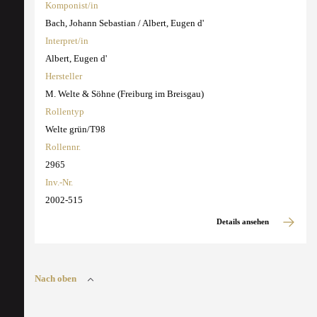
Komponist/in
Bach, Johann Sebastian / Albert, Eugen d'
Interpret/in
Albert, Eugen d'
Hersteller
M. Welte & Söhne (Freiburg im Breisgau)
Rollentyp
Welte grün/T98
Rollennr.
2965
Inv.-Nr.
2002-515
Details ansehen
Nach oben