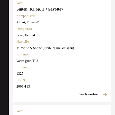
Werk
Suiten, Kl, op. 1 <Gavotte>
Komponist/in
Albert, Eugen d'
Interpret/in
Fryer, Herbert
Hersteller
M. Welte & Söhne (Freiburg im Breisgau)
Rollentyp
Welte grün/T98
Rollennr.
1325
Inv.-Nr.
2001-113
Details ansehen
Werk