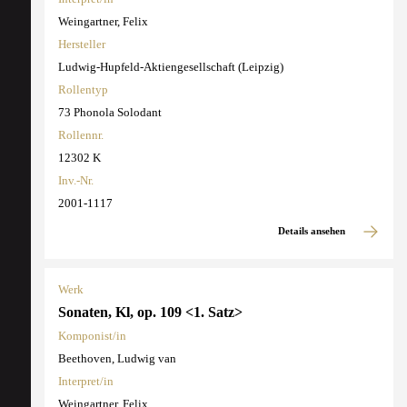
Weingartner, Felix
Hersteller
Ludwig-Hupfeld-Aktiengesellschaft (Leipzig)
Rollentyp
73 Phonola Solodant
Rollennr.
12302 K
Inv.-Nr.
2001-1117
Details ansehen
Werk
Sonaten, Kl, op. 109 <1. Satz>
Komponist/in
Beethoven, Ludwig van
Interpret/in
Weingartner, Felix