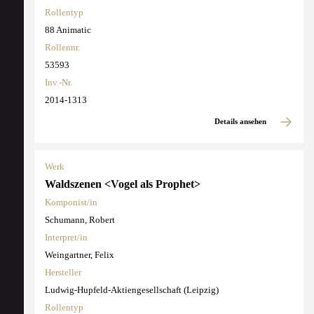
Rollentyp
88 Animatic
Rollennr.
53593
Inv.-Nr.
2014-1313
Details ansehen
Werk
Waldszenen <Vogel als Prophet>
Komponist/in
Schumann, Robert
Interpret/in
Weingartner, Felix
Hersteller
Ludwig-Hupfeld-Aktiengesellschaft (Leipzig)
Rollentyp