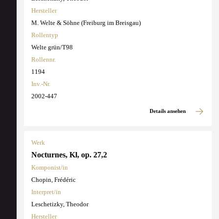
Hersteller
M. Welte & Söhne (Freiburg im Breisgau)
Rollentyp
Welte grün/T98
Rollennr.
1194
Inv.-Nr.
2002-447
Details ansehen
Werk
Nocturnes, Kl, op. 27,2
Komponist/in
Chopin, Frédéric
Interpret/in
Leschetizky, Theodor
Hersteller