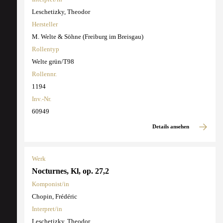
Leschetizky, Theodor
Hersteller
M. Welte & Söhne (Freiburg im Breisgau)
Rollentyp
Welte grün/T98
Rollennr.
1194
Inv.-Nr.
60949
Details ansehen
Werk
Nocturnes, Kl, op. 27,2
Komponist/in
Chopin, Frédéric
Interpret/in
Leschetizky, Theodor