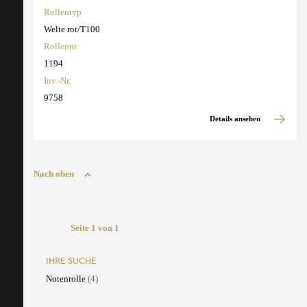
Rollentyp
Welte rot/T100
Rollennr.
1194
Inv.-Nr.
9758
Details ansehen
Nach oben
Seite 1 von 1
IHRE SUCHE
Notenrolle
(4)