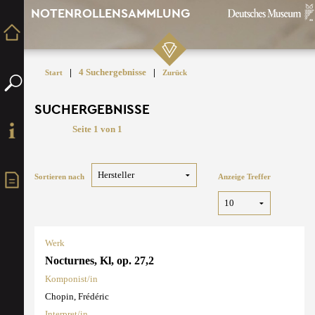
NOTENROLLENSAMMLUNG
|
4 Suchergebnisse
|
Start
Zurück
SUCHERGEBNISSE
Seite 1 von 1
Sortieren nach
Anzeige Treffer
Werk
Nocturnes, Kl, op. 27,2
Komponist/in
Chopin, Frédéric
Interpret/in