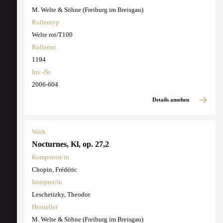
M. Welte & Söhne (Freiburg im Breisgau)
Rollentyp
Welte rot/T100
Rollennr.
1194
Inv.-Nr.
2006-604
Details ansehen
Werk
Nocturnes, Kl, op. 27,2
Komponist/in
Chopin, Frédéric
Interpret/in
Leschetizky, Theodor
Hersteller
M. Welte & Söhne (Freiburg im Breisgau)