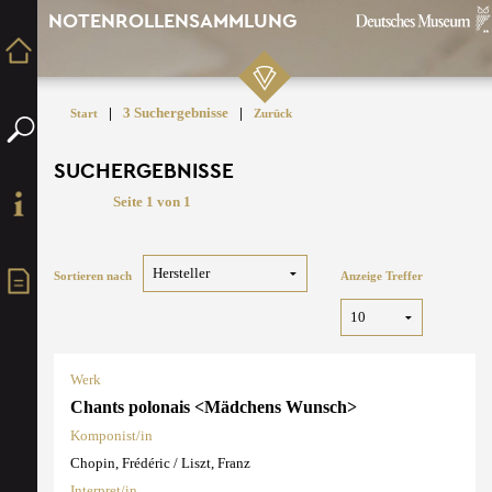
NOTENROLLENSAMMLUNG
|
3 Suchergebnisse
|
Start
Zurück
SUCHERGEBNISSE
Seite 1 von 1
Sortieren nach
Anzeige Treffer
Werk
Chants polonais <Mädchens Wunsch>
Komponist/in
Chopin, Frédéric / Liszt, Franz
Interpret/in