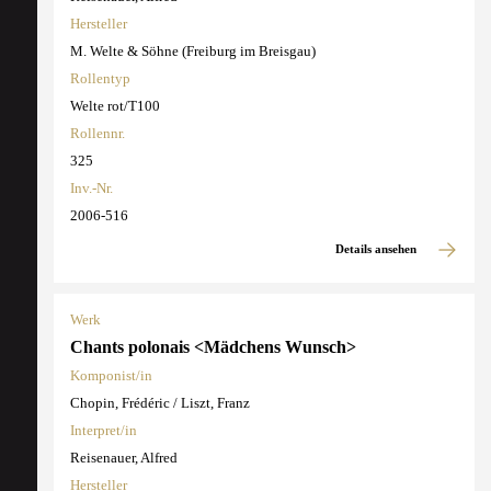
Hersteller
M. Welte & Söhne (Freiburg im Breisgau)
Rollentyp
Welte rot/T100
Rollennr.
325
Inv.-Nr.
2006-516
Details ansehen
Werk
Chants polonais <Mädchens Wunsch>
Komponist/in
Chopin, Frédéric / Liszt, Franz
Interpret/in
Reisenauer, Alfred
Hersteller