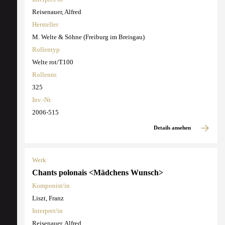
Reisenauer, Alfred
Hersteller
M. Welte & Söhne (Freiburg im Breisgau)
Rollentyp
Welte rot/T100
Rollennr.
325
Inv.-Nr.
2006-515
Details ansehen
Werk
Chants polonais <Mädchens Wunsch>
Komponist/in
Liszt, Franz
Interpret/in
Reisenauer, Alfred