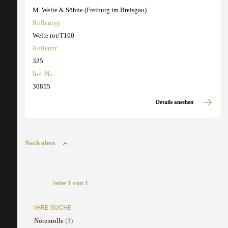
M. Welte & Söhne (Freiburg im Breisgau)
Rollentyp
Welte rot/T100
Rollennr.
325
Inv.-Nr.
30855
Details ansehen
Nach oben
Seite 1 von 1
IHRE SUCHE
Notenrolle
(3)