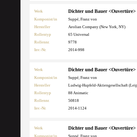
Dichter und Bauer <Ouvertüre>
Werk
Komponist/in
Suppé, Franz von
Hersteller
Aeolian Company (New York, NY)
Rollentyp
65 Universal
Rollennr.
9778
Inv.-Nr.
2014-998
Dichter und Bauer <Ouvertüre>
Werk
Komponist/in
Suppé, Franz von
Hersteller
Ludwig-Hupfeld-Aktiengesellschaft (Lei
Rollentyp
88 Animatic
Rollennr.
50818
Inv.-Nr.
2014-1124
Dichter und Bauer <Ouvertüre>
Werk
Komponist/in
Suppé, Franz von