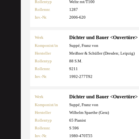
Rollentyp
Welte rot/T100
Rollennr.
1287
Inv.-Nr.
2006-620
Dichter und Bauer <Ouvertüre>
Werk
Komponist/in
Suppé, Franz von
Hersteller
Meißner & Schüller (Dresden; Leipzig)
Rollentyp
88 S.M.
Rollennr.
9211
Inv.-Nr.
1992-277T92
Dichter und Bauer <Ouvertüre>
Werk
Komponist/in
Suppé, Franz von
Hersteller
Wilhelm Spaethe (Gera)
Rollentyp
65 Pianist
Rollennr.
S 596
Inv.-Nr.
1980-470T55