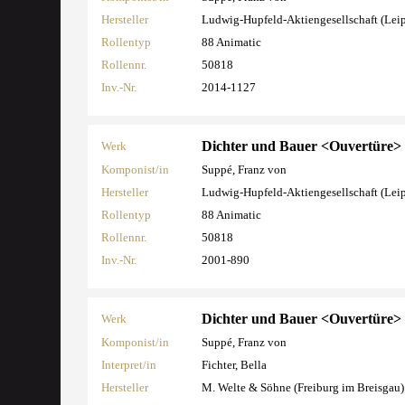
Hersteller
Ludwig-Hupfeld-Aktiengesellschaft (Lei
Rollentyp
88 Animatic
Rollennr.
50818
Inv.-Nr.
2014-1127
Dichter und Bauer <Ouvertüre>
Werk
Komponist/in
Suppé, Franz von
Hersteller
Ludwig-Hupfeld-Aktiengesellschaft (Lei
Rollentyp
88 Animatic
Rollennr.
50818
Inv.-Nr.
2001-890
Dichter und Bauer <Ouvertüre>
Werk
Komponist/in
Suppé, Franz von
Interpret/in
Fichter, Bella
Hersteller
M. Welte & Söhne (Freiburg im Breisgau)