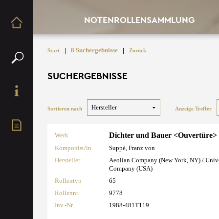
NOTENROLLENSAMMLUNG
|
8 Suchergebnisse
|
Start
Zurück
SUCHERGEBNISSE
Sortieren nach
Anzeige Treffer
Dichter und Bauer <Ouvertüre>
Werk
Komponist/in
Suppé, Franz von
Hersteller
Aeolian Company (New York, NY) / Univ
Company (USA)
Rollentyp
65
Rollennr.
9778
Inv.-Nr.
1988-481T119