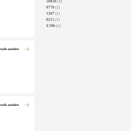
50818
(3)
9778
(2)
1287
(1)
9211
(1)
S 596
(1)
etails ansehen
etails ansehen