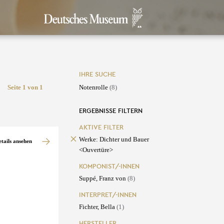
IHRE SUCHE
Seite 1 von 1
Notenrolle
(8)
ERGEBNISSE FILTERN
AKTIVE FILTER
Werke: Dichter und Bauer
etails ansehen
<Ouvertüre>
KOMPONIST/-INNEN
Suppé, Franz von
(8)
INTERPRET/-INNEN
Fichter, Bella
(1)
HERSTELLER