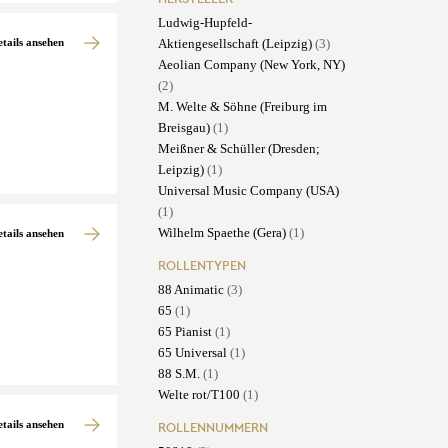
Ludwig-Hupfeld-
Aktiengesellschaft (Leipzig)
(3)
etails ansehen
Aeolian Company (New York, NY)
(2)
M. Welte & Söhne (Freiburg im
Breisgau)
(1)
Meißner & Schüller (Dresden;
Leipzig)
(1)
Universal Music Company (USA)
(1)
Wilhelm Spaethe (Gera)
(1)
etails ansehen
ROLLENTYPEN
88 Animatic
(3)
65
(1)
65 Pianist
(1)
65 Universal
(1)
88 S.M.
(1)
Welte rot/T100
(1)
etails ansehen
ROLLENNUMMERN