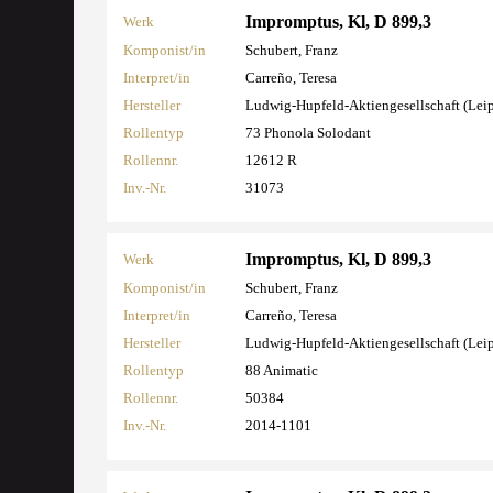
Impromptus, Kl, D 899,3
Werk
Komponist/in
Schubert, Franz
Interpret/in
Carreño, Teresa
Hersteller
Ludwig-Hupfeld-Aktiengesellschaft (Lei
Rollentyp
73 Phonola Solodant
Rollennr.
12612 R
Inv.-Nr.
31073
Impromptus, Kl, D 899,3
Werk
Komponist/in
Schubert, Franz
Interpret/in
Carreño, Teresa
Hersteller
Ludwig-Hupfeld-Aktiengesellschaft (Lei
Rollentyp
88 Animatic
Rollennr.
50384
Inv.-Nr.
2014-1101