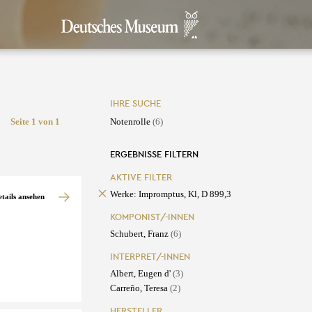
IHRE SUCHE
Seite 1 von 1
Notenrolle
(6)
ERGEBNISSE FILTERN
AKTIVE FILTER
Werke: Impromptus, Kl, D 899,3
etails ansehen
KOMPONIST/-INNEN
Schubert, Franz
(6)
INTERPRET/-INNEN
Albert, Eugen d'
(3)
Carreño, Teresa
(2)
HERSTELLER