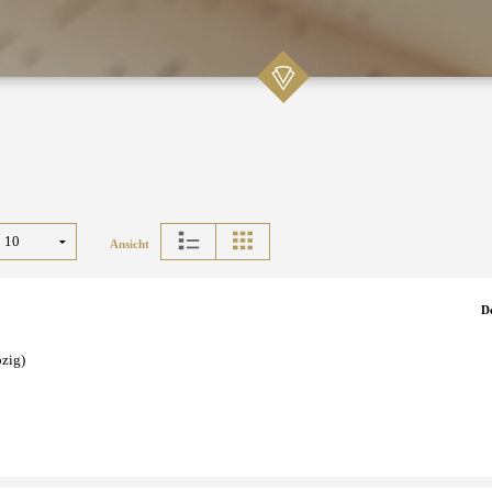
Ansicht
D
pzig)