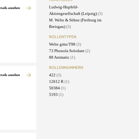
Ludwig-Hupfeld-
etails ansehen
Aktiengesellschaft (Leipzig)
(3)
M. Welte & Söhne (Freiburg im
Breisgau)
(3)
ROLLENTYPEN
Welte grün/T98
(3)
73 Phonola Solodant
(2)
88 Animatic
(1)
ROLLENNUMMERN
422
(3)
etails ansehen
12612 R
(1)
50384
(1)
5193
(1)