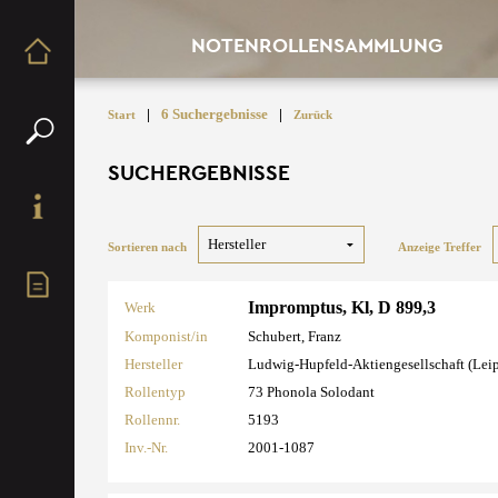
NOTENROLLENSAMMLUNG
|
6 Suchergebnisse
|
Start
Zurück
SUCHERGEBNISSE
Sortieren nach
Anzeige Treffer
Impromptus, Kl, D 899,3
Werk
Komponist/in
Schubert, Franz
Hersteller
Ludwig-Hupfeld-Aktiengesellschaft (Lei
Rollentyp
73 Phonola Solodant
Rollennr.
5193
Inv.-Nr.
2001-1087