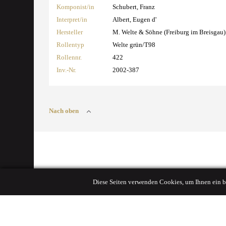
Komponist/in
Schubert, Franz
Interpret/in
Albert, Eugen d'
Hersteller
M. Welte & Söhne (Freiburg im Breisgau)
Rollentyp
Welte grün/T98
Rollennr.
422
Inv.-Nr.
2002-387
Nach oben
Diese Seiten verwenden Cookies, um Ihnen ein b