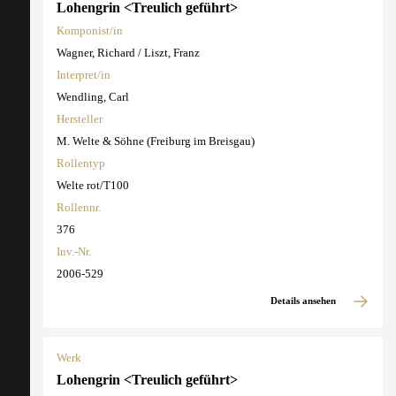
Lohengrin <Treulich geführt>
Komponist/in
Wagner, Richard / Liszt, Franz
Interpret/in
Wendling, Carl
Hersteller
M. Welte & Söhne (Freiburg im Breisgau)
Rollentyp
Welte rot/T100
Rollennr.
376
Inv.-Nr.
2006-529
Details ansehen
Werk
Lohengrin <Treulich geführt>