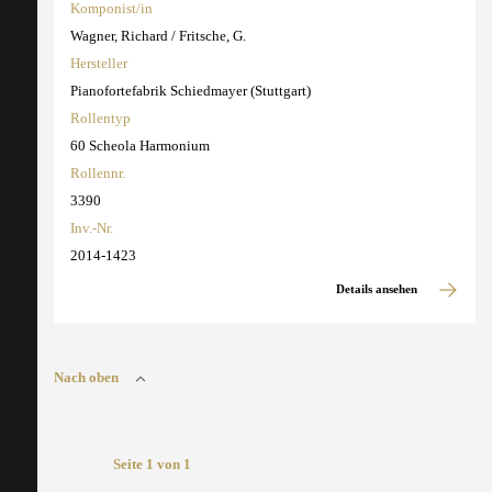
Komponist/in
Wagner, Richard / Fritsche, G.
Hersteller
Pianofortefabrik Schiedmayer (Stuttgart)
Rollentyp
60 Scheola Harmonium
Rollennr.
3390
Inv.-Nr.
2014-1423
Details ansehen
Nach oben
Seite 1 von 1