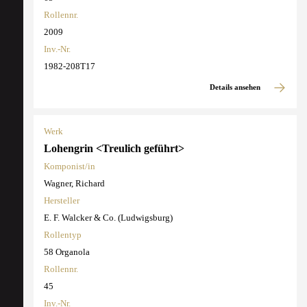
Rollennr.
2009
Inv.-Nr.
1982-208T17
Details ansehen
Werk
Lohengrin <Treulich geführt>
Komponist/in
Wagner, Richard
Hersteller
E. F. Walcker & Co. (Ludwigsburg)
Rollentyp
58 Organola
Rollennr.
45
Inv.-Nr.