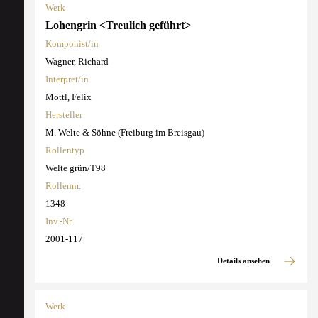
Werk
Lohengrin <Treulich geführt>
Komponist/in
Wagner, Richard
Interpret/in
Mottl, Felix
Hersteller
M. Welte & Söhne (Freiburg im Breisgau)
Rollentyp
Welte grün/T98
Rollennr.
1348
Inv.-Nr.
2001-117
Details ansehen
Werk