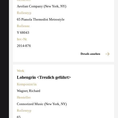
Aeolian Company (New York, NY)
Rollentyp
65 Pianola Themodist Metrostyle
Rollennr.
Y 68043
Inv.-Nr.
2014-876
Details ansehen
Werk
Lohengrin <Treulich geführt>
Komponist/in
Wagner, Richard
Hersteller
Connorized Music (New York, NY)
Rollentyp
65