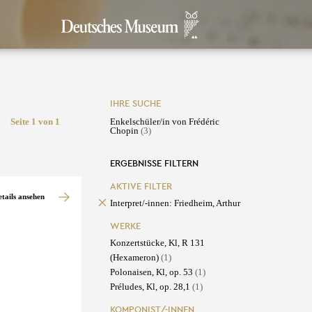
IHRE SUCHE
Seite 1 von 1
Enkelschüler/in von Frédéric
Chopin
(3)
ERGEBNISSE FILTERN
AKTIVE FILTER
etails ansehen
Interpret/-innen: Friedheim, Arthur
WERKE
Konzertstücke, Kl, R 131
(Hexameron)
(1)
Polonaisen, Kl, op. 53
(1)
Préludes, Kl, op. 28,1
(1)
KOMPONIST/-INNEN