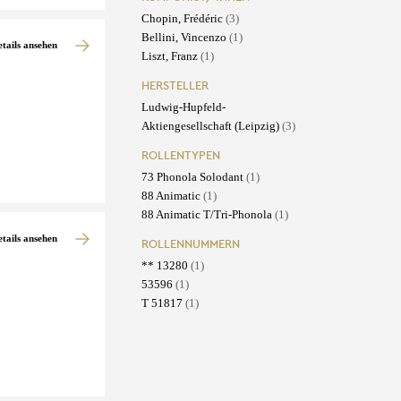
Chopin, Frédéric
(3)
Bellini, Vincenzo
(1)
etails ansehen
Liszt, Franz
(1)
HERSTELLER
Ludwig-Hupfeld-
Aktiengesellschaft (Leipzig)
(3)
ROLLENTYPEN
73 Phonola Solodant
(1)
88 Animatic
(1)
88 Animatic T/Tri-Phonola
(1)
etails ansehen
ROLLENNUMMERN
** 13280
(1)
53596
(1)
T 51817
(1)