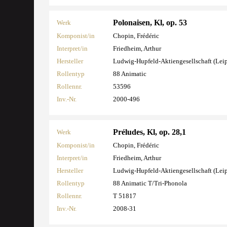
Polonaisen, Kl, op. 53
Werk
Komponist/in
Chopin, Frédéric
Interpret/in
Friedheim, Arthur
Hersteller
Ludwig-Hupfeld-Aktiengesellschaft (Lei
Rollentyp
88 Animatic
Rollennr.
53596
Inv.-Nr.
2000-496
Préludes, Kl, op. 28,1
Werk
Komponist/in
Chopin, Frédéric
Interpret/in
Friedheim, Arthur
Hersteller
Ludwig-Hupfeld-Aktiengesellschaft (Lei
Rollentyp
88 Animatic T/Tri-Phonola
Rollennr.
T 51817
Inv.-Nr.
2008-31