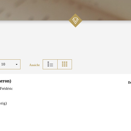
Ansicht
meron)
D
 Frédéric
pzig)