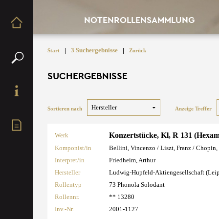
NOTENROLLENSAMMLUNG
|
3 Suchergebnisse
|
Start
Zurück
SUCHERGEBNISSE
Sortieren nach
Anzeige Treffer
Konzertstücke, Kl, R 131 (Hexa
Werk
Komponist/in
Bellini, Vincenzo / Liszt, Franz / Chopin,
Interpret/in
Friedheim, Arthur
Hersteller
Ludwig-Hupfeld-Aktiengesellschaft (Lei
Rollentyp
73 Phonola Solodant
Rollennr.
** 13280
Inv.-Nr.
2001-1127