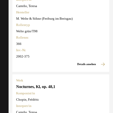
Carreño, Teresa
Hersteller
M. Welte & Söhne (Freiburg im Breisgau)
Rollentyp
Welte grün/T98
Rollennr.
366
Inv.-Nr.
2002-375
Details ansehen
Werk
Nocturnes, Kl, op. 48,1
Komponist/in
Chopin, Frédéric
Interpret/in
Carreño, Teresa