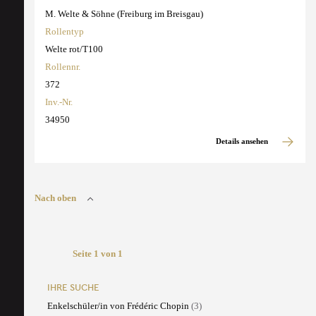
M. Welte & Söhne (Freiburg im Breisgau)
Rollentyp
Welte rot/T100
Rollennr.
372
Inv.-Nr.
34950
Details ansehen
Nach oben
Seite 1 von 1
IHRE SUCHE
Enkelschüler/in von Frédéric Chopin
(3)