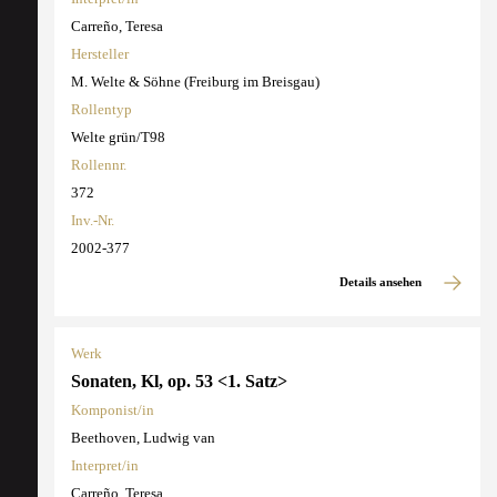
Carreño, Teresa
Hersteller
M. Welte & Söhne (Freiburg im Breisgau)
Rollentyp
Welte grün/T98
Rollennr.
372
Inv.-Nr.
2002-377
Details ansehen
Werk
Sonaten, Kl, op. 53 <1. Satz>
Komponist/in
Beethoven, Ludwig van
Interpret/in
Carreño, Teresa