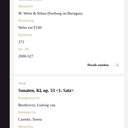
Hersteller
M. Welte & Söhne (Freiburg im Breisgau)
Rollentyp
Welte rot/T100
Rollennr.
372
Inv.-Nr.
2006-527
Details ansehen
Werk
Sonaten, Kl, op. 53 <1. Satz>
Komponist/in
Beethoven, Ludwig van
Interpret/in
Carreño, Teresa
Hersteller