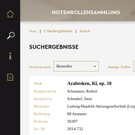
NOTENROLLENSAMMLUNG
|
1 Suchergebnisse
|
Start
Zurück
SUCHERGEBNISSE
Sortieren nach
Anzeige Treffer
Arabesken, Kl, op. 18
Werk
Komponist/in
Schumann, Robert
Interpret/in
Schnabel, Artur
Hersteller
Ludwig-Hupfeld-Aktiengesellschaft (Lei
Rollentyp
88 Animatic
Rollennr.
50397
Inv.-Nr.
2014-732