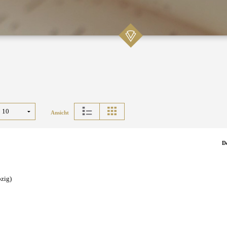
Ansicht
D
pzig)