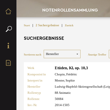
NOTENROLLENSAMMLUNG
|
2 Suchergebnisse
|
Start
Zurück
SUCHERGEBNISSE
Sortieren nach
Anzeige Treffer
Etüden, Kl, op. 10,3
Werk
Komponist/in
Chopin, Frédéric
Interpret/in
Menter, Sophie
Hersteller
Ludwig-Hupfeld-Aktiengesellschaft (Lei
Rollentyp
88 Animatic
Rollennr.
50084
Inv.-Nr.
2014-1505