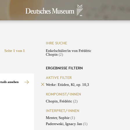
IHRE SUCHE
Seite 1 von 1
Enkelschüler/in von Frédéric
Chopin
(2)
ERGEBNISSE FILTERN
AKTIVE FILTER
etails ansehen
Werke: Etüden, Kl, op. 10,3
KOMPONIST/-INNEN
Chopin, Frédéric
(2)
INTERPRET/-INNEN
Menter, Sophie
(1)
Paderewski, Ignacy Jan
(1)