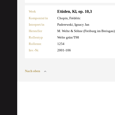
Etüden, Kl, op. 10,3
Werk
Komponist/in
Chopin, Frédéric
Interpret/in
Paderewski, Ignacy Jan
Hersteller
M. Welte & Söhne (Freiburg im Breisgau)
Rollentyp
Welte grün/T98
Rollennr.
1254
Inv.-Nr.
2001-106
Nach oben