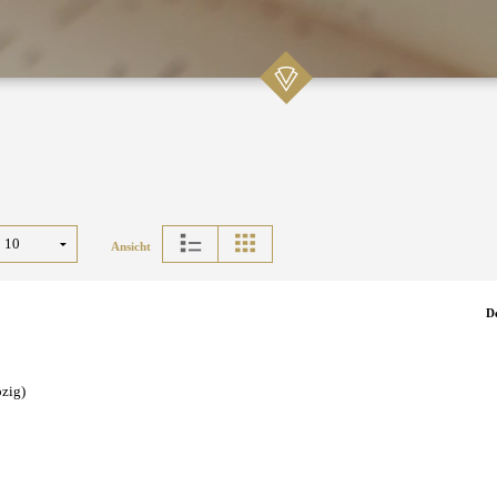
Ansicht
D
pzig)