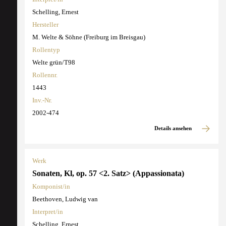
Schelling, Ernest
Hersteller
M. Welte & Söhne (Freiburg im Breisgau)
Rollentyp
Welte grün/T98
Rollennr.
1443
Inv.-Nr.
2002-474
Details ansehen
Werk
Sonaten, Kl, op. 57 <2. Satz> (Appassionata)
Komponist/in
Beethoven, Ludwig van
Interpret/in
Schelling, Ernest