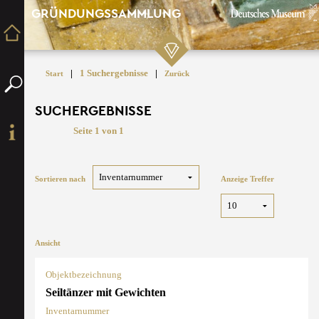
GRÜNDUNGSSAMMLUNG
|
1 Suchergebnisse
|
Start
Zurück
SUCHERGEBNISSE
Seite 1 von 1
Sortieren nach
Anzeige Treffer
Ansicht
Objektbezeichnung
Seiltänzer mit Gewichten
Inventarnummer