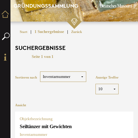
GRÜNDUNGSSAMMLUNG
|
1 Suchergebnisse
|
Start
Zurück
SUCHERGEBNISSE
Seite 1 von 1
Sortieren nach
Anzeige Treffer
Ansicht
Objektbezeichnung
Seiltänzer mit Gewichten
Inventarnummer