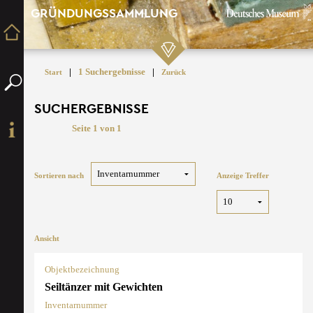
GRÜNDUNGSSAMMLUNG
|
1 Suchergebnisse
|
Start
Zurück
SUCHERGEBNISSE
Seite 1 von 1
Sortieren nach
Anzeige Treffer
Ansicht
Objektbezeichnung
Seiltänzer mit Gewichten
Inventarnummer