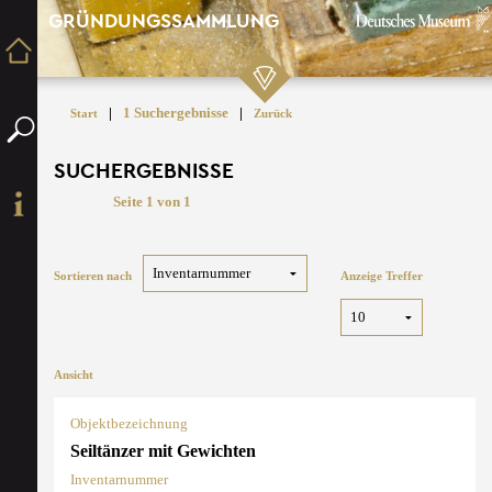
GRÜNDUNGSSAMMLUNG
|
1 Suchergebnisse
|
Start
Zurück
SUCHERGEBNISSE
Seite 1 von 1
Sortieren nach
Anzeige Treffer
Ansicht
Objektbezeichnung
Seiltänzer mit Gewichten
Inventarnummer