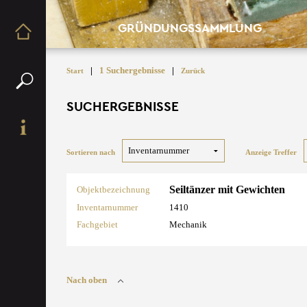
GRÜNDUNGSSAMMLUNG
|
1 Suchergebnisse
|
Start
Zurück
SUCHERGEBNISSE
Sortieren nach
Anzeige Treffer
Seiltänzer mit Gewichten
Objektbezeichnung
Inventarnummer
1410
Fachgebiet
Mechanik
Nach oben