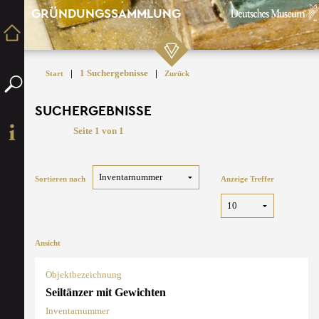
GRÜNDUNGSSAMMLUNG
|
1 Suchergebnisse
|
Start
Zurück
SUCHERGEBNISSE
Seite 1 von 1
Sortieren nach
Anzeige Treffer
Ansicht
Objektbezeichnung
Seiltänzer mit Gewichten
Inventarnummer