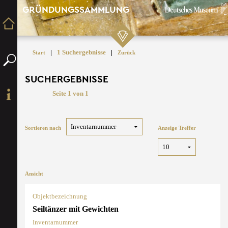
GRÜNDUNGSSAMMLUNG
|
1 Suchergebnisse
|
Start
Zurück
SUCHERGEBNISSE
Seite 1 von 1
Sortieren nach
Anzeige Treffer
Ansicht
Objektbezeichnung
Seiltänzer mit Gewichten
Inventarnummer