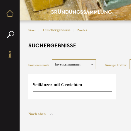
GRÜNDUNGSSAMMLUNG
|
1 Suchergebnisse
|
Start
Zurück
SUCHERGEBNISSE
Sortieren nach
Anzeige Treffer
Seiltänzer mit Gewichten
Nach oben