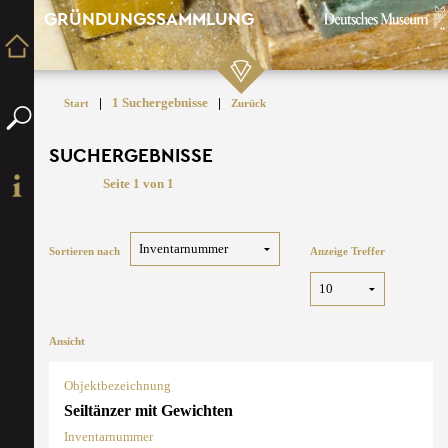
GRÜNDUNGSSAMMLUNG
|
1 Suchergebnisse
|
Start
Zurück
SUCHERGEBNISSE
Seite 1 von 1
Sortieren nach
Anzeige Treffer
Ansicht
Objektbezeichnung
Seiltänzer mit Gewichten
Inventarnummer