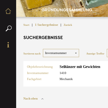
GRÜNDUNGSSAMMLUNG
|
1 Suchergebnisse
|
Start
Zurück
SUCHERGEBNISSE
Sortieren nach
Anzeige Treffer
Seiltänzer mit Gewichten
Objektbezeichnung
Inventarnummer
1410
Fachgebiet
Mechanik
Nach oben